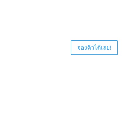
03
ออกรายงาน
Sed porttitor lectus nibh. Curabitur arcu erat, accumsan
id imperdiet et, porttitor at sem. Donec sollicitudin
molestie malesuada.
จองคิวได้เลย!
Contact Us