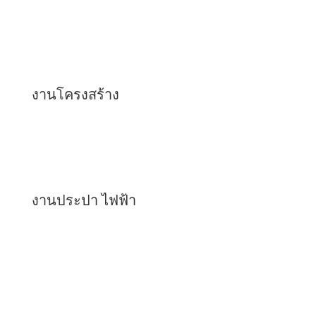
งานโครงสร้าง
งานสถาปัตย์
งานประปา ไฟฟ้า
เราตรวจให้ทั้งหมด อย่างมีมาตรฐาน